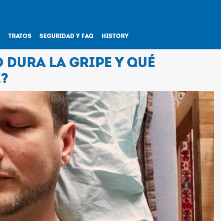
S
TRATOS
SEGURIDAD Y FAQ
HISTORY
 DURA LA GRIPE Y QUÉ
?