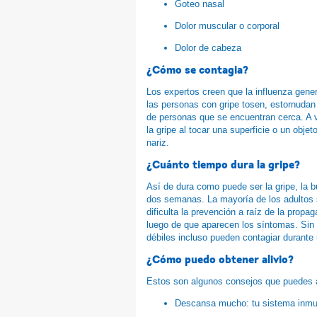
Goteo nasal
Dolor muscular o corporal
Dolor de cabeza
¿Cómo se contagia?
Los expertos creen que la influenza gen
las personas con gripe tosen, estornudan
de personas que se encuentran cerca. A 
la gripe al tocar una superficie o un objet
nariz.
¿Cuánto tiempo dura la gripe?
Así de dura como puede ser la gripe, la 
dos semanas. La mayoría de los adultos s
dificulta la prevención a raíz de la prop
luego de que aparecen los síntomas. Sin
débiles incluso pueden contagiar durante
¿Cómo puedo obtener alivio?
Estos son algunos consejos que puedes ap
Descansa mucho: tu sistema inmun