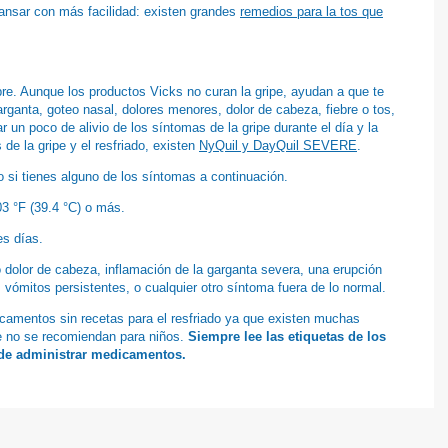
ansar con más facilidad: existen grandes
remedios para la tos que
e. Aunque los productos Vicks no curan la gripe, ayudan a que te
arganta, goteo nasal, dolores menores, dolor de cabeza, fiebre o tos,
 un poco de alivio de los síntomas de la gripe durante el día y la
de la gripe y el resfriado, existen
NyQuil y DayQuil SEVERE
.
 si tienes alguno de los síntomas a continuación.
03 °F (39.4 °C) o más.
es días.
 dolor de cabeza, inflamación de la garganta severa, una erupción
 vómitos persistentes, o cualquier otro síntoma fuera de lo normal.
camentos sin recetas para el resfriado ya que existen muchas
e no se recomiendan para niños.
Siempre lee las etiquetas de los
de administrar medicamentos.