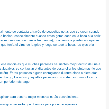
eralmente se contagia a través de pequeñas gotas que se crean cuando
 o hablan, especialmente cuando estas gotas caen en la boca o la nariz
veces (aunque con menos frecuencia), una persona puede contagiarse
o que tenía el virus de la gripe y luego se tocó la boca, los ojos o la
buena noticia es que muchas personas se sienten mejor dentro de una a
aludables se contagian el día antes de desarrollar los síntomas (lo que
agación). Estas personas siguen contagiando durante cinco a siete días
 embargo, los niños y aquellas personas con sistemas inmunológicos
 un período más largo.
licar para sentirte mejor mientras estás convaleciente:
ológico necesita que duermas para poder recuperarse.