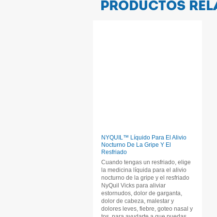
PRODUCTOS RE
NYQUIL™ Líquido Para El Alivio
Nocturno De La Gripe Y El
Resfriado
Cuando tengas un resfriado, elige
la medicina líquida para el alivio
nocturno de la gripe y el resfriado
NyQuil Vicks para aliviar
estornudos, dolor de garganta,
dolor de cabeza, malestar y
dolores leves, fiebre, goteo nasal y
tos, para ayudarte a que puedas