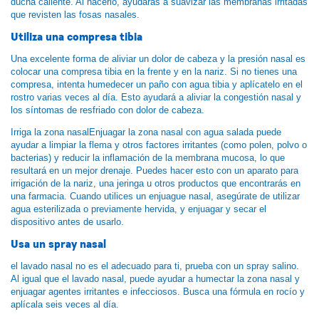
ducha caliente. Al hacerlo, ayudarás a suavizar las membranas irritadas
que revisten las fosas nasales.
Utiliza una compresa tibia
Una excelente forma de aliviar un dolor de cabeza y la presión nasal es
colocar una compresa tibia en la frente y en la nariz. Si no tienes una
compresa, intenta humedecer un paño con agua tibia y aplícatelo en el
rostro varias veces al día. Esto ayudará a aliviar la congestión nasal y
los síntomas de resfriado con dolor de cabeza.
Irriga la zona nasalEnjuagar la zona nasal con agua salada puede
ayudar a limpiar la flema y otros factores irritantes (como polen, polvo o
bacterias) y reducir la inflamación de la membrana mucosa, lo que
resultará en un mejor drenaje. Puedes hacer esto con un aparato para
irrigación de la nariz, una jeringa u otros productos que encontrarás en
una farmacia. Cuando utilices un enjuague nasal, asegúrate de utilizar
agua esterilizada o previamente hervida, y enjuagar y secar el
dispositivo antes de usarlo.
Usa un spray nasal
el lavado nasal no es el adecuado para ti, prueba con un spray salino.
Al igual que el lavado nasal, puede ayudar a humectar la zona nasal y
enjuagar agentes irritantes e infecciosos. Busca una fórmula en rocío y
aplícala seis veces al día.