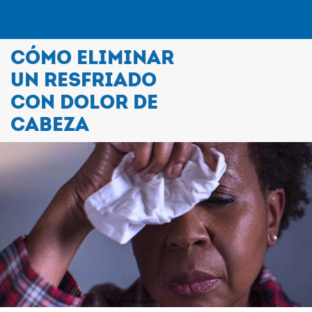
CÓMO ELIMINAR
COMPRAR PRODUCTOS
UN RESFRIADO
CON DOLOR DE
LOS SÍNTOMAS
CABEZA
TRATOS
SEGURIDAD Y FAQ
HISTORY