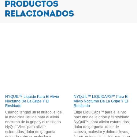
PRODUCTOS
RELACIONADOS
NYQUIL™ Líquido Para El Alivio
NYQUIL™ LIQUICAPS™ Para El
Nocturno De La Gripe Y El
Alivio Nocturno De La Gripe Y El
Resfriado
Resfriado
Cuando tengas un resfriado, elige
Elige LiquiCaps™ para el alivio
la medicina líquida para el alivio
nocturno de la gripe y el resfriado
nocturno de la gripe y el resfriado
NyQuil™, para aliviar estornudos,
NyQuil Vicks para aliviar
dolor de garganta, dolor de
estornudos, dolor de garganta,
cabeza, malestar y dolores leves,
dolor de cabeza, malestar y
fiebre, goteo nasal y tos, para que