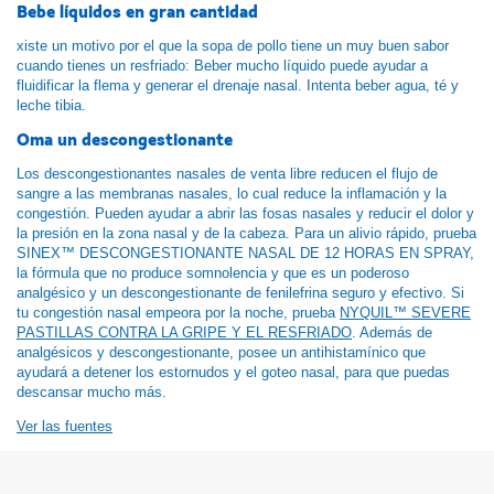
Bebe líquidos en gran cantidad
xiste un motivo por el que la sopa de pollo tiene un muy buen sabor
cuando tienes un resfriado: Beber mucho líquido puede ayudar a
fluidificar la flema y generar el drenaje nasal. Intenta beber agua, té y
leche tibia.
Oma un descongestionante
Los descongestionantes nasales de venta libre reducen el flujo de
sangre a las membranas nasales, lo cual reduce la inflamación y la
congestión. Pueden ayudar a abrir las fosas nasales y reducir el dolor y
la presión en la zona nasal y de la cabeza. Para un alivio rápido, prueba
SINEX™ DESCONGESTIONANTE NASAL DE 12 HORAS EN SPRAY,
la fórmula que no produce somnolencia y que es un poderoso
analgésico y un descongestionante de fenilefrina seguro y efectivo. Si
tu congestión nasal empeora por la noche, prueba
NYQUIL™ SEVERE
PASTILLAS CONTRA LA GRIPE Y EL RESFRIADO
. Además de
analgésicos y descongestionante, posee un antihistamínico que
ayudará a detener los estornudos y el goteo nasal, para que puedas
descansar mucho más.
Ver las fuentes